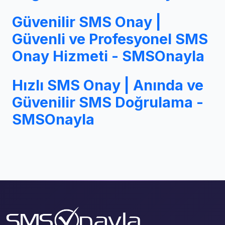
Güvenilir SMS Onay |
Güvenli ve Profesyonel SMS
Onay Hizmeti - SMSOnayla
Hızlı SMS Onay | Anında ve
Güvenilir SMS Doğrulama -
SMSOnayla